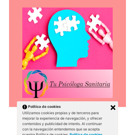
Política de cookies
Utilizamos cookies propias y de terceros para
mejorar la experiencia de navegación, y ofrecer
contenidos y publicidad de interés. Al continuar
© 2026 Tecnico Calentadores
• Creado con
con la navegación entendemos que se acepta
GeneratePress
nuestra Política de cookies.
Política de cookies
.