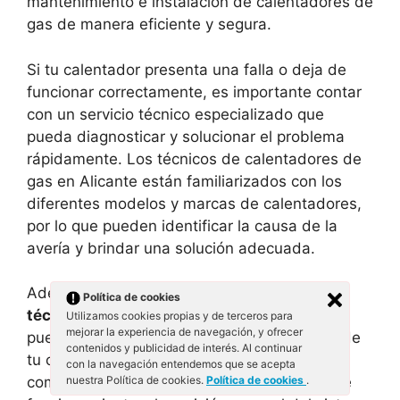
mantenimiento e instalación de calentadores de
gas de manera eficiente y segura.
Si tu calentador presenta una falla o deja de
funcionar correctamente, es importante contar
con un servicio técnico especializado que
pueda diagnosticar y solucionar el problema
rápidamente. Los técnicos de calentadores de
gas en Alicante están familiarizados con los
diferentes modelos y marcas de calentadores,
por lo que pueden identificar la causa de la
avería y brindar una solución adecuada.
Además de las reparaciones, el
servicio
Política de cookies
técnico de calentadores de gas
también
Utilizamos cookies propias y de terceros para
mejorar la experiencia de navegación, y ofrecer
puede realizar el mantenimiento preventivo de
contenidos y publicidad de interés. Al continuar
tu calentador. Esto implica la limpieza de los
con la navegación entendemos que se acepta
nuestra Política de cookies.
Política de cookies
.
componentes, el ajuste de los parámetros de