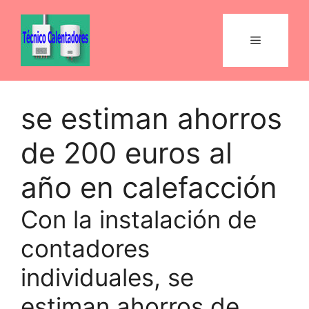
Saltar
al
Menú
contenido
se estiman ahorros
de 200 euros al
año en calefacción
Con la instalación de
contadores
individuales, se
estiman ahorros de